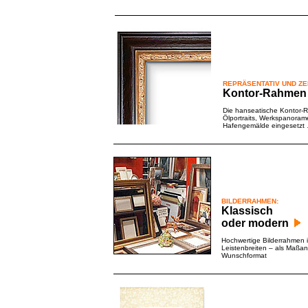
REPRÄSENTATIV UND ZE
Kontor-Rahmen
Die hanseatische Kontor-Rah
Ölportraits, Werkspanoram
Hafengemälde eingesetzt
BILDERRAHMEN:
Klassisch
oder modern
Hochwertige Bilderrahmen 
Leistenbreiten – als Maßan
Wunschformat