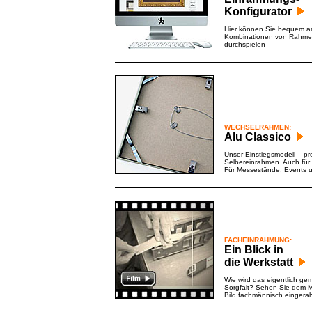
Konfigurator
Hier können Sie bequem am
Kombinationen von Rahmen
durchspielen
WECHSELRAHMEN:
Alu Classico
Unser Einstiegsmodell – pr
Selbereinrahmen. Auch für
Für Messestände, Events 
FACHEINRAHMUNG:
Ein Blick in
die Werkstatt
Wie wird das eigentlich g
Sorgfalt? Sehen Sie dem Me
Bild fachmännisch eingera