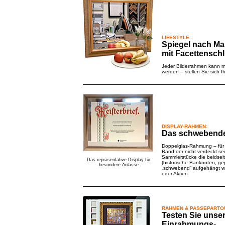
LIFESTYLE:
Spiegel nach Ma
mit Facettenschli
Jeder
Bilderrahmen kann mi
werden – stellen Sie sich
DISPLAY-RAHMEN:
Das schwebende
Doppelglas-Rahmung – für 
Rand der nicht verdeckt sei
Sammlerstücke die beidseit
Das repräsentative Display für
(historische Banknoten, gep
besondere Anlässe
„schwebend” aufgehängt we
oder Aktien
RAHMEN & PASSEPARTO
Testen Sie unse
Einrahmungs-