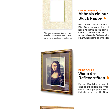
DAS PASSEPARTOUT:
Mehr als ein nur 
Stück Pappe
Ein Passepartout erzeugt
Bild. Gleichzeitig stellt e
her, und kann durch sein
Oberflächenstruktur zusätz
Ein gemusterter Karton mit
anspruchsvolle Galerierah
einem Fenster in der Mitte
Rahmungskomponente gezi
kann sehr wirkungsvoll sein
BILDERGLAS:
Wenn die
Reflexe stören
Bei der Wahl der geeignet
einiges zu bedenken. Wenn
sich klarentspiegeltes Mus
Schutz gegen direkte Sonn